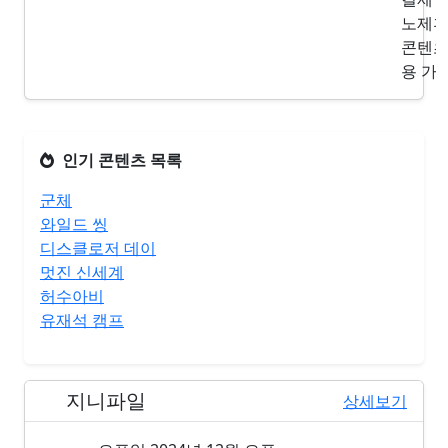
노제
콘텐츠
용 가
인기 콘텐츠 목록
군체
와일드 씽
디스클로저 데이
멋진 신세계
허수아비
유재석 캠프
지니파일
3위
상세보기