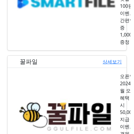
100원
이벤
간편
증
1,000
증정
꿀파일
2위
상세보기
오픈
2024년
월 오
혜택
시
50,00
지급
이벤
결제 