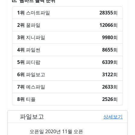
웹하드 클릭 순위
1위
스마트파일
28355
회
2위
꿀파일
12066
회
3위
지니파일
9980
회
4위
파일썬
8655
회
5위
피디팝
6339
회
6위
파일보고
3122
회
7위
예스파일
2633
회
8위
티플
2526
회
파일보고
6위
상세보기
오픈일
2020년 11월 오픈