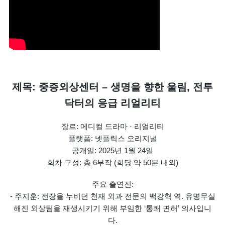
제목: 중증외상센터 – 생명을 향한 울림, 전투
닥터의 응급 리얼리티
장르: 메디컬 드라마 · 리얼리티
플랫폼: 넷플릭스 오리지널
공개일: 2025년 1월 24일
회차 구성: 총 6부작 (회당 약 50분 내외)
주요 출연진:
- 주지훈: 전장을 누비던 천재 외과 전문의 백강혁 역. 유명무실
해진 외상팀을 재생시키기 위해 부임한 ‘통쾌 면허’ 의사입니
다.