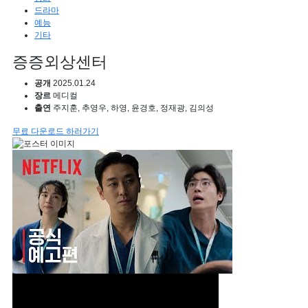
드라마
예능
기타
증증외상센터
공개
2025.01.24
장르
메디컬
출연
주지훈, 추영우, 하영, 윤경호, 정재광, 김의성
무료 다운로드 하러가기