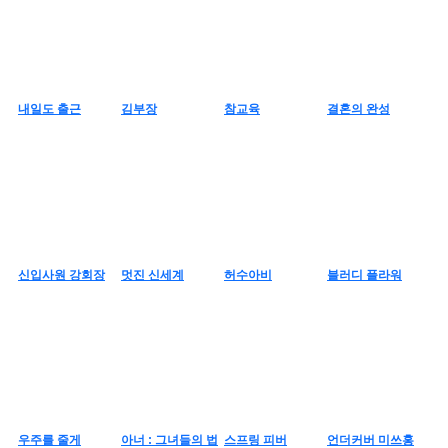
내일도 출근
김부장
참교육
결혼의 완성
신입사원 강회장
멋진 신세계
허수아비
블러디 플라워
우주를 줄게
아너 : 그녀들의 법
스프링 피버
언더커버 미쓰홍