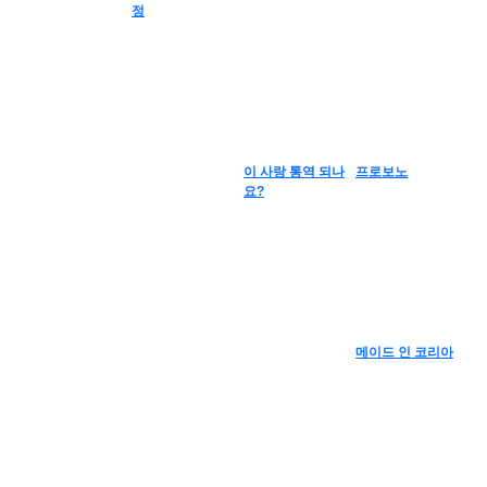
정
이 사랑 통역 되나
프로보노
요?
메이드 인 코리아